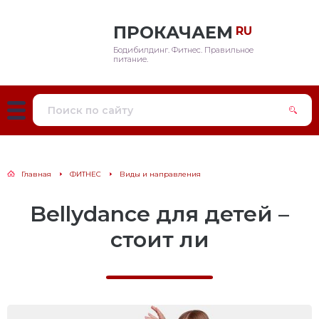
ПРОКАЧАЕМ
RU
Бодибилдинг. Фитнес. Правильное
цепс
цепты
ория
жчины
питание.
дь
авильное питание
ды и направления
нщины
ги
ртивное питание
енировки
ечи
вентарь
Главная
ФИТНЕС
Виды и направления
есс
я беременных
Bellydance для детей –
ина
стоит ли
ицепс
одицы