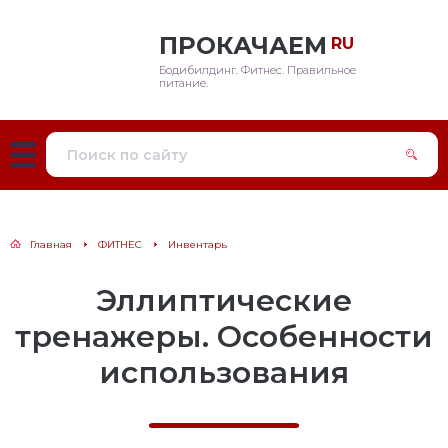
ПРОКАЧАЕМ
RU
Бодибилдинг. Фитнес. Правильное
цепс
цепты
ория
жчины
питание.
дь
авильное питание
ды и направления
нщины
ги
ртивное питание
енировки
ечи
вентарь
Главная
ФИТНЕС
Инвентарь
есс
я беременных
Эллиптические
ина
тренажеры. Особенности
использования
ицепс
одицы